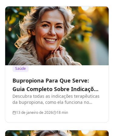
Saúde
Bupropiona Para Que Serve:
Guia Completo Sobre Indicações
Descubra todas as indicações terapêuticas
e Usos
da bupropiona, como ela funciona no
organismo e quando é recomendada por
13 de janeiro de 2026
18
min
médicos.